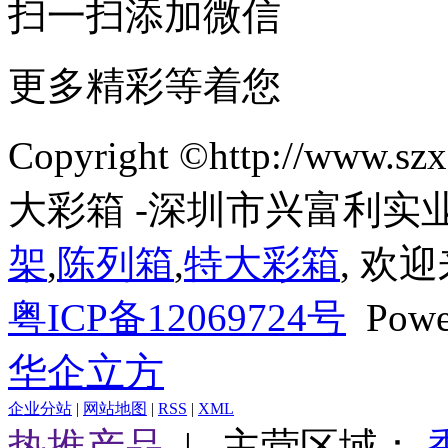
扫一扫添加微信
更多精彩等着您
Copyright ©http://ww
大彩箱 -深圳市兴富利实
架
,
陈列箱
,
特大彩箱
, 欢
粤ICP备12069724号
Powe
华企立方
企业分站
|
网站地图
|
RSS
|
XML
热推产品
| 主营区域：