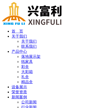
首 页
关于我们
关于我们
联系我们
产品中心
落地展示架
纸家具
彩盒
大彩箱
礼盒
精品盒
设备展示
荣誉资质
新闻案例
公司新闻
行业新闻