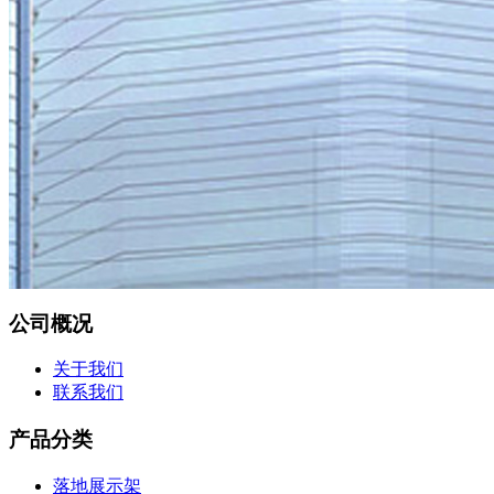
公司概况
关于我们
联系我们
产品分类
落地展示架