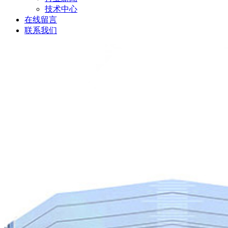
技术中心
在线留言
联系我们