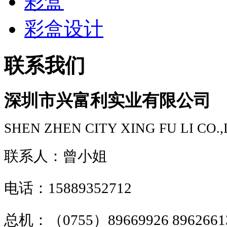
彩盒
彩盒设计
联系我们
深圳市兴富利实业有限公司
SHEN ZHEN CITY XING FU LI CO.
联系人：曾小姐
电话：15889352712
总机：（0755）89669926 8962661