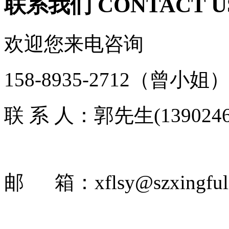
联系我们
CONTACT U
欢迎您来电咨询
158-8935-2712
（曾小姐
联 系 人：郭先生(1390246
邮 箱：xflsy@szxingful