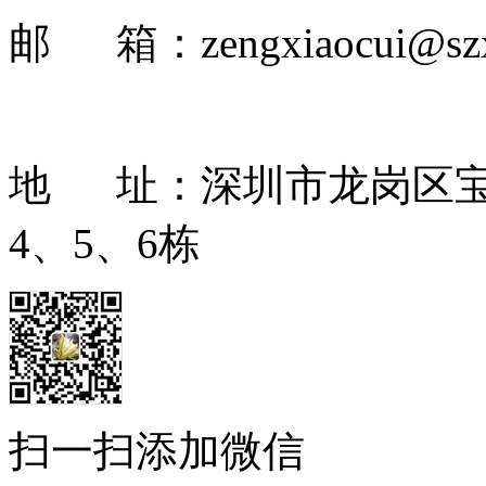
邮 箱：zengxiaocui@szxi
地 址：深圳市龙岗区宝
4、5、6栋
扫一扫添加微信