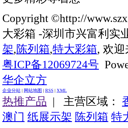
Copyright ©http://ww
大彩箱 -深圳市兴富利实
架
,
陈列箱
,
特大彩箱
, 欢
粤ICP备12069724号
Powe
华企立方
企业分站
|
网站地图
|
RSS
|
XML
热推产品
| 主营区域：
澳门
纸展示架
陈列箱
特