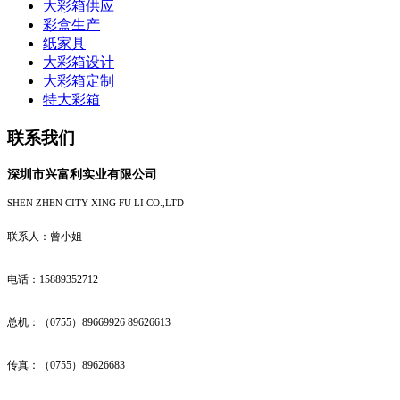
大彩箱供应
彩盒生产
纸家具
大彩箱设计
大彩箱定制
特大彩箱
联系我们
深圳市兴富利实业有限公司
SHEN ZHEN CITY XING FU LI CO.,LTD
联系人：曾小姐
电话：15889352712
总机：（0755）89669926 89626613
传真：（0755）89626683