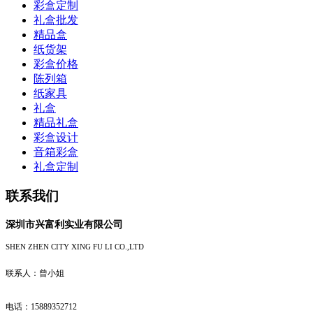
彩盒定制
礼盒批发
精品盒
纸货架
彩盒价格
陈列箱
纸家具
礼盒
精品礼盒
彩盒设计
音箱彩盒
礼盒定制
联系我们
深圳市兴富利实业有限公司
SHEN ZHEN CITY XING FU LI CO.,LTD
联系人：曾小姐
电话：15889352712